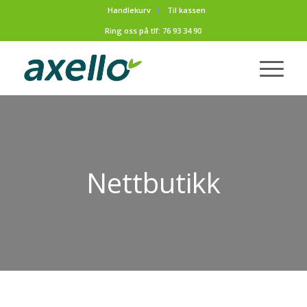
Handlekurv
Til kassen
Ring oss på tlf:
76 93 34 90
Nettbutikk