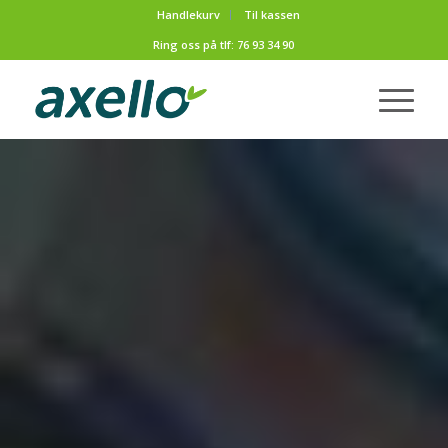
Handlekurv
Til kassen
Ring oss på tlf:
76 93 34 90