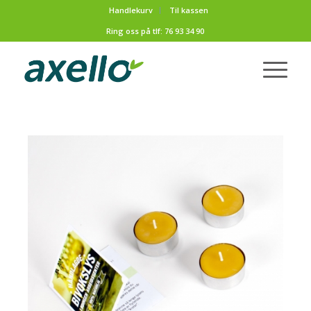
Handlekurv
Til kassen
Ring oss på tlf:
76 93 34 90