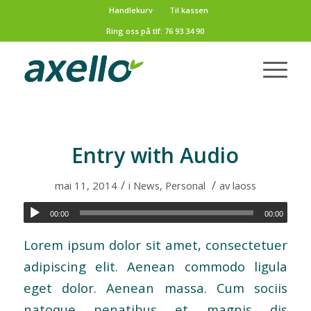
Handlekurv
Til kassen
Ring oss på tlf:
76 93 34 90
Entry with Audio
/
/
mai 11, 2014
i
News
,
Personal
av
laoss
00:00
00:00
Lorem ipsum dolor sit amet, consectetuer
adipiscing elit. Aenean commodo ligula
eget dolor. Aenean massa. Cum sociis
natoque penatibus et magnis dis